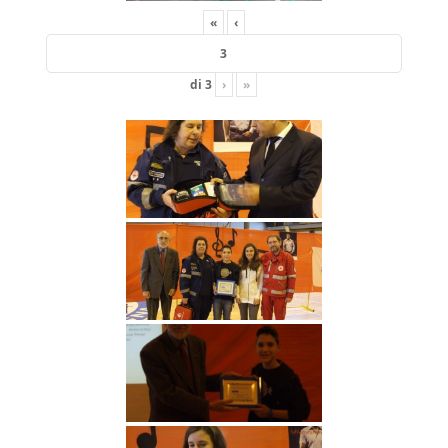
«
‹
di
3
›
»