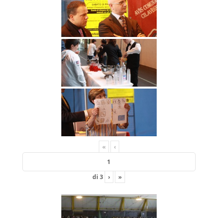
«
‹
di
3
›
»